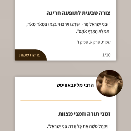
צורה טבעית לתופעה חריגה
"וּבְנֵי יִשְׂרָאֵל פָּרוּ וַיִּשְׁרְצוּ וַיִּרְבּוּ וַיַּעַצְמוּ בִּמְאֹד מְאֹד,
וַתִּמָּלֵא הָאָרֶץ אֹתָם".
שמות, פרק א', פסוק ז'
1/10
פרשת
שמות
הרבי מליובאוויטש
זמני תורה וזמני מצוות
"וַיַּקְהֵל מֹשֶׁה אֶת כָּל עֲדַת בְּנֵי יִשְׂרָאֵל".