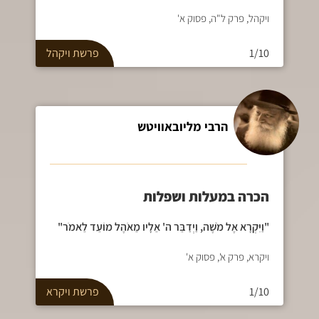
ויקהל, פרק ל"ה, פסוק א'
1/10
פרשת
ויקהל
הרבי מליובאוויטש
הכרה במעלות ושפלות
"וַיִּקְרָא אֶל מֹשֶׁה, וַיְדַבֵּר ה' אֵלָיו מֵאֹהֶל מוֹעֵד לֵאמֹר"
ויקרא, פרק א', פסוק א'
1/10
פרשת
ויקרא