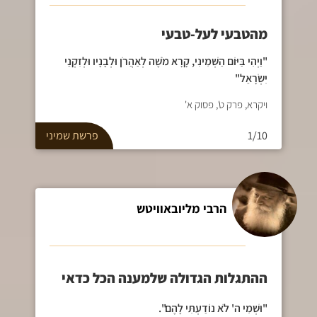
מהטבעי לעל-טבעי
"וַיְהִי בַּיּוֹם הַשְּׁמִינִי, קָרָא מֹשֶׁה לְאַהֲרֹן וּלְבָנָיו וּלְזִקְנֵי
יִשְׂרָאֵל"
ויקרא, פרק ט', פסוק א'
1/10
פרשת
שמיני
הרבי מליובאוויטש
ההתגלות הגדולה שלמענה הכל כדאי
"וּשְׁמִי ה' לֹא נוֹדַעְתִּי לָהֶם".