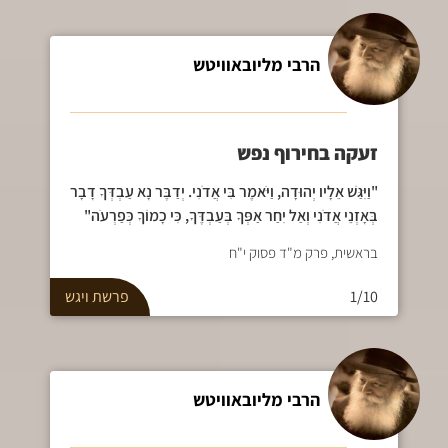
הרבי מליובאוויטש
זעקה בחירוף נפש
"וַיִּגַּשׁ אֵלָיו יְהוּדָה, וַיֹּאמֶר בִּי אֲדֹנִי. יְדַבֶּר נָא עַבְדְּךָ דָבָר
בְּאָזְנֵי אֲדֹנִי וְאַל יִחַר אַפְּךָ בְּעַבְדֶּךָ, כִּי כָמוֹךָ כְּפַרְעֹה"
בראשית, פרק מ"ד פסוק י"ח
1/10
פרשת
ויגש
הרבי מליובאוויטש