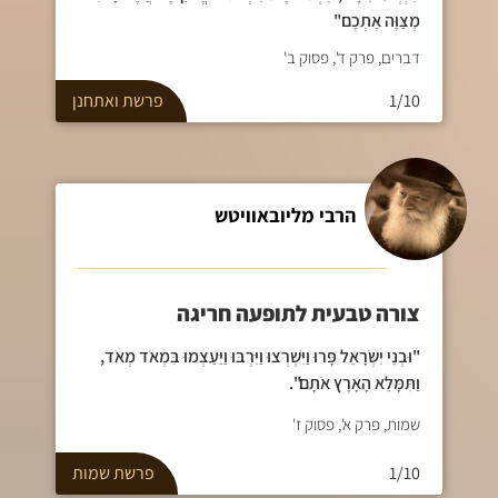
מְצַוֶּה אֶתְכֶם"
דברים, פרק ד', פסוק ב'
1/10
פרשת
ואתחנן
הרבי מליובאוויטש
צורה טבעית לתופעה חריגה
"וּבְנֵי יִשְׂרָאֵל פָּרוּ וַיִּשְׁרְצוּ וַיִּרְבּוּ וַיַּעַצְמוּ בִּמְאֹד מְאֹד,
וַתִּמָּלֵא הָאָרֶץ אֹתָם".
שמות, פרק א', פסוק ז'
1/10
פרשת
שמות