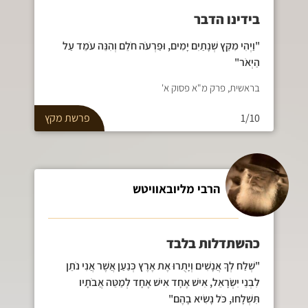
בידינו הדבר
"וַיְהִי מִקֵּץ שְׁנָתַיִם יָמִים, וּפַרְעֹה חֹלֵם וְהִנֵּה עֹמֵד עַל
הַיְאֹר"
בראשית, פרק מ"א פסוק א'
1/10
פרשת
מקץ
הרבי מליובאוויטש
כהשתדלות בלבד
"שְׁלַח לְךָ אֲנָשִׁים וְיָתֻרוּ אֶת אֶרֶץ כְּנַעַן אֲשֶׁר אֲנִי נֹתֵן
לִבְנֵי יִשְׂרָאֵל, אִישׁ אֶחָד אִישׁ אֶחָד לְמַטֵּה אֲבֹתָיו
תִּשְׁלָחוּ, כֹּל נָשִׂיא בָהֶם"