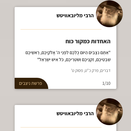
הרבי מליובאוויטש
האחדות כמקור כוח
"אַתֶּם נִצָּבִים הַיּוֹם כֻּלְּכֶם לִפְנֵי ה' אֱלֹקֵיכֶם, רָאשֵׁיכֶם
שִׁבְטֵיכֶם, זִקְנֵיכֶם וְשֹׁטְרֵיכֶם, כֹּל אִישׁ יִשְׂרָאֵל"
דברים, פרק כ"ט, פסוק ט'
1/10
פרשת
ניצבים
הרבי מליובאוויטש