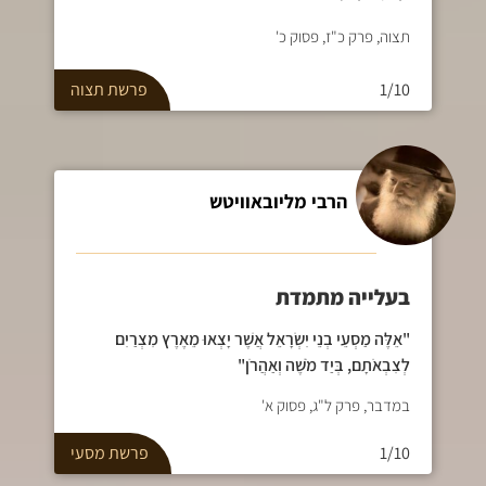
תצוה, פרק כ"ז, פסוק כ'
1/10
פרשת
תצוה
הרבי מליובאוויטש
בעלייה מתמדת
"אֵלֶּה מַסְעֵי בְנֵי יִשְׂרָאֵל אֲשֶׁר יָצְאוּ מֵאֶרֶץ מִצְרַיִם
לְצִבְאֹתָם, בְּיַד מֹשֶׁה וְאַהֲרֹן"
במדבר, פרק ל"ג, פסוק א'
1/10
פרשת
מסעי