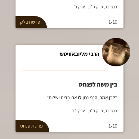
במדבר, פרק כ"ב, פסוק ב'
1/10
פרשת
בלק
הרבי מליובאוויטש
בין משה לפנחס
"לָכֵן אֱמֹר, הִנְנִי נֹתֵן לוֹ אֶת בְּרִיתִי שָׁלוֹם"
במדבר, פרק כ"ה, פסוק י"ב
1/10
פרשת
פנחס