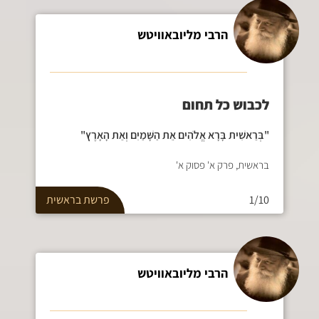
הרבי מליובאוויטש
לכבוש כל תחום
"בְּרֵאשִׁית בָּרָא אֱלֹהִים אֵת הַשָּׁמַיִם וְאֵת הָאָרֶץ"
בראשית, פרק א' פסוק א'
1/10
פרשת
בראשית
הרבי מליובאוויטש