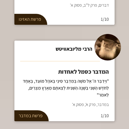
דברים, פרק ל"ב, פסוק א'
1/10
פרשת
האזינו
הרבי מליובאוויטש
המדבר כסמל לאחדות
"וַיְדַבֵּר ה' אֶל מֹשֶׁה בְּמִדְבַּר סִינַי בְּאֹהֶל מוֹעֵד, בְּאֶחָד
לַחֹדֶשׁ הַשֵּׁנִי בַּשָּׁנָה הַשֵּׁנִית לְצֵאתָם מֵאֶרֶץ מִצְרַיִם,
לֵאמֹר"
במדבר, פרק א', פסוק א'
1/10
פרשת
במדבר