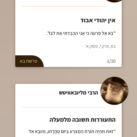
אין יהודי אבוד
"בֹּא אֶל פַּרְעֹה כִּי אֲנִי הִכְבַּדְתִּי אֶת לִבּוֹ".
בא, פרק י', פסוק א'
1/10
פרשת
בא
הרבי מליובאוויטש
התעוררות תשובה מלמעלה
"זֹאת תִּהְיֶה תּוֹרַת הַמְּצֹרָע בְּיוֹם טָהֳרָתוֹ, וְהוּבָא אֶל