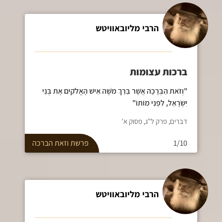
הרבי מליובאוויטש
ברכות עצומות
"וְזֹאת הַבְּרָכָה אֲשֶׁר בֵּרַךְ מֹשֶׁה אִישׁ הָאֱלֹקִים אֶת בְּנֵי
יִשְׂרָאֵל, לִפְנֵי מוֹתוֹ"
דברים, פרק ל"ג, פסוק א'
1/10
פרשת
וזאת הברכה
הרבי מליובאוויטש