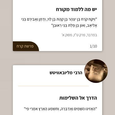
יש מה ללמוד מקורח
"וַיִּקַּח קֹרַח בֶּן יִצְהָר בֶּן קְהָת בֶּן לֵוִי, וְדָתָן וַאֲבִירָם בְּנֵי
אֱלִיאָב, וְאוֹן בֶּן פֶּלֶת בְּנֵי רְאוּבֵן"
במדבר, פרק ט"ז, פסוק א'
1/10
פרשת
קרח
הרבי מליובאוויטש
הדרך אל השלימות
"הַאֲזִינוּ הַשָּׁמַיִם וַאֲדַבֵּרָה, וְתִשְׁמַע הָאָרֶץ אִמְרֵי פִי"