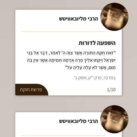
הרבי מליובאוויטש
השפעה לדורות
"זֹאת חֻקַּת הַתּוֹרָה אֲשֶׁר צִוָּה ה' לֵאמֹר, דַּבֵּר אֶל בְּנֵי
יִשְׂרָאֵל וְיִקְחוּ אֵלֶיךָ פָרָה אֲדֻמָּה תְּמִימָה אֲשֶׁר אֵין בָּהּ
מוּם, אֲשֶׁר לֹא עָלָה עָלֶיהָ עֹל"
במדבר, פרק י"ט, פסוק ב'
1/10
פרשת
חוקת
הרבי מליובאוויטש