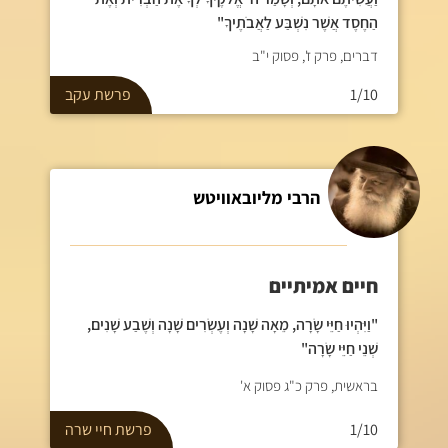
הַחֶסֶד אֲשֶׁר נִשְׁבַּע לַאֲבֹתֶיךָ"
דברים, פרק ז', פסוק י"ב
1/10
פרשת
עקב
הרבי מליובאוויטש
חיים אמיתיים
"וַיִּהְיוּ חַיֵּי שָׂרָה, מֵאָה שָׁנָה וְעֶשְׂרִים שָׁנָה וְשֶׁבַע שָׁנִים,
שְׁנֵי חַיֵּי שָׂרָה"
בראשית, פרק כ"ג פסוק א'
1/10
פרשת
חיי שרה