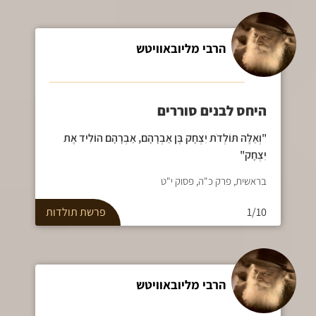
הרבי מליובאוויטש
היחס לבנים סוררים
"וְאֵלֶּה תּוֹלְדֹת יִצְחָק בֶּן אַבְרָהָם, אַבְרָהָם הוֹלִיד אֶת
יִצְחָק"
בראשית, פרק כ"ה, פסוק י"ט
1/10
פרשת
תולדות
הרבי מליובאוויטש