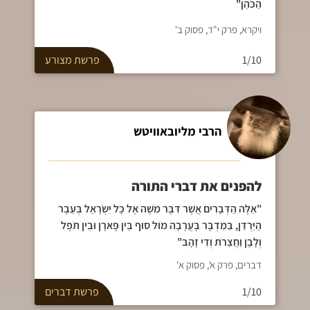
הַכֹּהֵן"
ויקרא, פרק י"ד, פסוק ב'
1/10
פרשת
מצורע
הרבי מליובאוויטש
להפנים את דברי התורה
"אֵלֶּה הַדְּבָרִים אֲשֶׁר דִּבֶּר מֹשֶׁה אֶל כָּל יִשְׂרָאֵל בְּעֵבֶר
הַיַּרְדֵּן, בַּמִּדְבָּר בָּעֲרָבָה מוֹל סוּף בֵּין פָּארָן וּבֵין תֹּפֶל
וְלָבָן וַחֲצֵרֹת וְדִי זָהָב"
דברים, פרק א', פסוק א'
1/10
פרשת
דברים