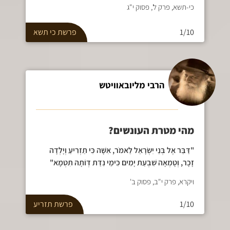
כי-תשא, פרק ל', פסוק י"ג
1/10
פרשת
כי תשא
הרבי מליובאוויטש
מהי מטרת העונשים?
"דַּבֵּר אֶל בְּנֵי יִשְׂרָאֵל לֵאמֹר, אִשָּׁה כִּי תַזְרִיעַ וְיָלְדָה
זָכָר, וְטָמְאָה שִׁבְעַת יָמִים כִּימֵי נִדַּת דְּוֹתָהּ תִּטְמָא"
ויקרא, פרק י"ב, פסוק ב'
1/10
פרשת
תזריע