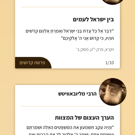
בין ישראל לעמים
"דַּבֵּר אֶל כָּל עֲדַת בְּנֵי יִשְׂרָאֵל וְאָמַרְתָּ אֲלֵהֶם קְדֹשִׁים
תִּהְיוּ, כִּי קָדוֹשׁ אֲנִי ה' אֱלֹקֵיכֶם"
ויקרא, פרק י"ט, פסוק ב'
1/10
פרשת
קדושים
הרבי מליובאוויטש
הערך העצום של המצוות
"וְהָיָה עֵקֶב תִּשְׁמְעוּן אֵת הַמִּשְׁפָּטִים הָאֵלֶּה וּשְׁמַרְתֶּם
וַעֲשִׂיתֶם אֹתָם, וְשָׁמַר ה' אֱלֹקֶיךָ לְךָ אֶת הַבְּרִית וְאֶת