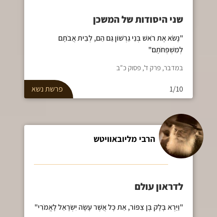
שני היסודות של המשכן
"נָשֹׂא אֶת רֹאשׁ בְּנֵי גֵרְשׁוֹן גַּם הֵם, לְבֵית אֲבֹתָם
לְמִשְׁפְּחֹתָם"
במדבר, פרק ד', פסוק כ"ב
1/10
פרשת
נשא
הרבי מליובאוויטש
לדראון עולם
"וַיַּרְא בָּלָק בֶּן צִפּוֹר, אֵת כָּל אֲשֶׁר עָשָׂה יִשְׂרָאֵל לָאֱמֹרִי"