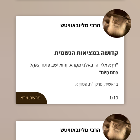
הרבי מליובאוויטש
קדושה במציאות הגשמית
"וַיֵּרָא אֵלָיו ה' בְּאֵלֹנֵי מַמְרֵא, וְהוּא יֹשֵׁב פֶּתַח הָאֹהֶל
כְּחֹם הַיּוֹם"
בראשית, פרק י"ח, פסוק א'
1/10
פרשת
וירא
הרבי מליובאוויטש