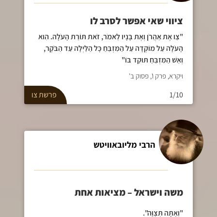
ציווי שאי אפשר לסרב לו
"צַו אֶת אַהֲרֹן וְאֶת בָּנָיו לֵאמֹר, זֹאת תּוֹרַת הָעֹלָה. הִוא
הָעֹלָה עַל מוֹקְדָה עַל הַמִּזְבֵּחַ כָּל הַלַּיְלָה עַד הַבֹּקֶר,
וְאֵשׁ הַמִּזְבֵּחַ תּוּקַד בּוֹ"
ויקרא, פרק ו', פסוק ב'
1/10
פרשת
צו
הרבי מליובאוויטש
משה וישראל – מציאות אחת
"וְאַתָּה תְּצַוֶּה".