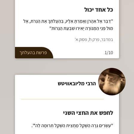
כל אחד יכול
"דַּבֵּר אֶל אַהֲרֹן וְאָמַרְתָּ אֵלָיו, בְּהַעֲלֹתְךָ אֶת הַנֵּרֹת, אֶל
מוּל פְּנֵי הַמְּנוֹרָה יָאִירוּ שִׁבְעַת הַנֵּרוֹת"
במדבר, פרק ח', פסוק א'
1/10
פרשת
בהעלתך
הרבי מליובאוויטש
לחפש את החצי השני
"עֶשְׂרִים גֵּרָה הַשֶּׁקֶל מַחֲצִית הַשֶּׁקֶל תְּרוּמָה לַה'".