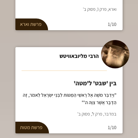
וארא, פרק ו', פסוק ב'
1/10
פרשת
וארא
הרבי מליובאוויטש
בין 'שבט' ל'מטה'
"וַיְדַבֵּר מֹשֶׁה אֶל רָאשֵׁי הַמַּטּוֹת לִבְנֵי יִשְׂרָאֵל לֵאמֹר, זֶה
הַדָּבָר אֲשֶׁר צִוָּה ה'"
במדבר, פרק ל', פסוק ב'
1/10
פרשת
מטות