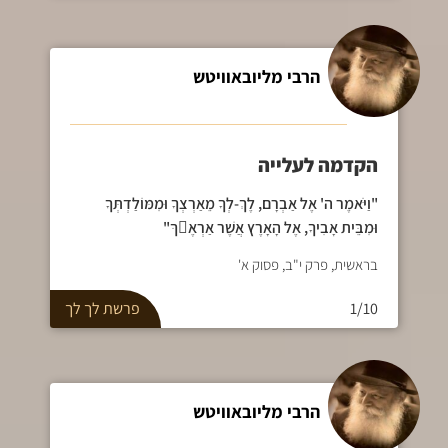
הרבי מליובאוויטש
הקדמה לעלייה
"וַיֹּאמֶר ה' אֶל אַבְרָם, לֶךְ-לְךָ מֵאַרְצְךָ וּמִמּוֹלַדְתְּךָ
וּמִבֵּית אָבִיךָ, אֶל הָאָרֶץ אֲשֶׁר אַרְאֶךּ"
בראשית, פרק י"ב, פסוק א'
1/10
פרשת
לך לך
הרבי מליובאוויטש