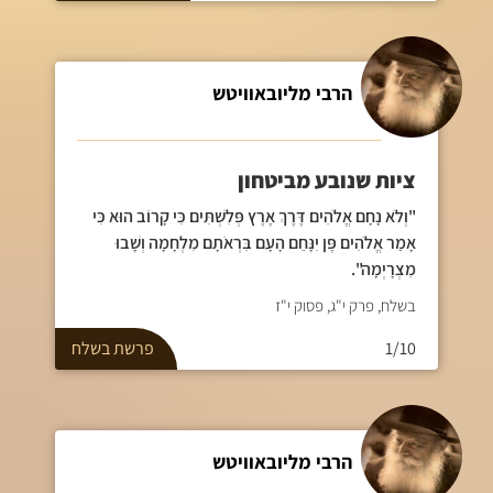
הרבי מליובאוויטש
ציות שנובע מביטחון
"וְלֹא נָחָם אֱלֹהִים דֶּרֶךְ אֶרֶץ פְּלִשְׁתִּים כִּי קָרוֹב הוּא כִּי
אָמַר אֱלֹהִים פֶּן יִנָּחֵם הָעָם בִּרְאֹתָם מִלְחָמָה וְשָׁבוּ
מִצְרָיְמָה".
בשלח, פרק י"ג, פסוק י"ז
1/10
פרשת
בשלח
הרבי מליובאוויטש