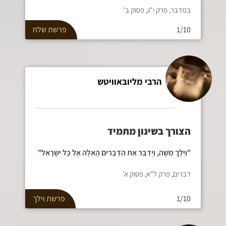
במדבר, פרק י"ג, פסוק ב'
1/10
פרשת
שלח
הרבי מליובאוויטש
הצורך בשינון מתמיד
"וַיֵּלֶךְ מֹשֶׁה, וַיְדַבֵּר אֶת הַדְּבָרִים הָאֵלֶּה אֶל כָּל יִשְׂרָאֵל"
דברים, פרק ל"א, פסוק א'
1/10
פרשת
וילך