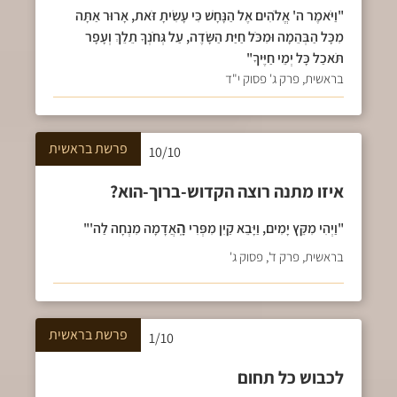
"וַיֹּאמֶר ה' אֱלֹהִים אֶל הַנָּחָשׁ כִּי עָשִׂיתָ זֹּאת, אָרוּר אַתָּה
מִכָּל הַבְּהֵמָה וּמִכֹּל חַיַּת הַשָּׂדֶה, עַל גְּחֹנְךָ תֵלֵךְ וְעָפָר
תֹּאכַל כָּל יְמֵי חַיֶּיךָ"
בראשית, פרק ג' פסוק י"ד
פרשת
בראשית
10/10
איזו מתנה רוצה הקדוש-ברוך-הוא?
"וַיְהִי מִקֵּץ יָמִים, וַיָּבֵא קַיִן מִפְּרִי הָֽאֲדָמָה מִנְחָה לַה'"
בראשית, פרק ד', פסוק ג'
פרשת
בראשית
1/10
לכבוש כל תחום