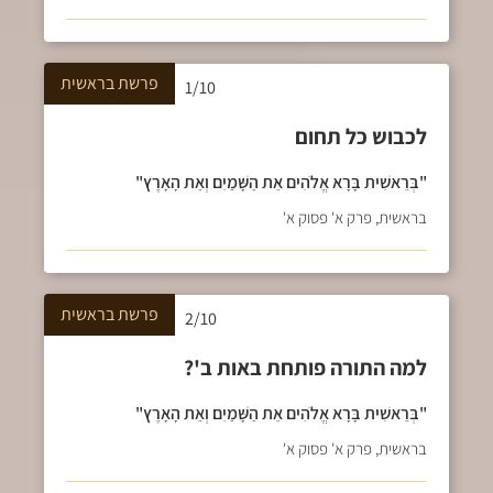
פרשת
בראשית
1/10
לכבוש כל תחום
"בְּרֵאשִׁית בָּרָא אֱלֹהִים אֵת הַשָּׁמַיִם וְאֵת הָאָרֶץ"
בראשית, פרק א' פסוק א'
פרשת
בראשית
2/10
למה התורה פותחת באות ב'?
"בְּרֵאשִׁית בָּרָא אֱלֹהִים אֵת הַשָּׁמַיִם וְאֵת הָאָרֶץ"
בראשית, פרק א' פסוק א'