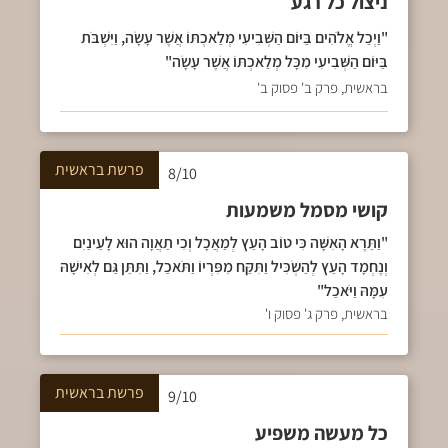
ניצול כל רגע
"וַיְכַל אֱלֹהִים בַּיּוֹם הַשְּׁבִיעִי מְלַאכְתּוֹ אֲשֶׁר עָשָׂה, וַיִּשְׁבֹּת
בַּיּוֹם הַשְּׁבִיעִי מִכָּל מְלַאכְתּוֹ אֲשֶׁר עָשָׂה"
בראשית, פרק ב' פסוק ב'
פרשת
בראשית
8/10
קושי מסמל משמעות
"וַתֵּרֶא הָאִשָּׁה כִּי טוֹב הָעֵץ לְמַאֲכָל וְכִי תַאֲוָה הוּא לָעֵינַיִם
וְנֶחְמָד הָעֵץ לְהַשְׂכִּיל וַתִּקַּח מִפִּרְיוֹ וַתֹּאכַל, וַתִּתֵּן גַּם לְאִישָׁהּ
עִמָּהּ וַיֹּאכַל"
בראשית, פרק ג' פסוק ו'
פרשת
בראשית
9/10
כל מעשה משפיע