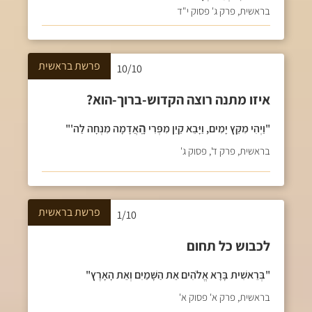
בראשית, פרק ג' פסוק י"ד
פרשת
בראשית
10/10
איזו מתנה רוצה הקדוש-ברוך-הוא?
"וַיְהִי מִקֵּץ יָמִים, וַיָּבֵא קַיִן מִפְּרִי הָֽאֲדָמָה מִנְחָה לַה'"
בראשית, פרק ד', פסוק ג'
פרשת
בראשית
1/10
לכבוש כל תחום
"בְּרֵאשִׁית בָּרָא אֱלֹהִים אֵת הַשָּׁמַיִם וְאֵת הָאָרֶץ"
בראשית, פרק א' פסוק א'