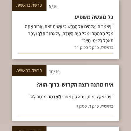
פרשת
בראשית
9/10
כל מעשה משפיע
"וַיֹּאמֶר ה' אֱלֹהִים אֶל הַנָּחָשׁ כִּי עָשִׂיתָ זֹּאת, אָרוּר אַתָּה
מִכָּל הַבְּהֵמָה וּמִכֹּל חַיַּת הַשָּׂדֶה, עַל גְּחֹנְךָ תֵלֵךְ וְעָפָר
תֹּאכַל כָּל יְמֵי חַיֶּיךָ"
בראשית, פרק ג' פסוק י"ד
פרשת
בראשית
10/10
איזו מתנה רוצה הקדוש-ברוך-הוא?
"וַיְהִי מִקֵּץ יָמִים, וַיָּבֵא קַיִן מִפְּרִי הָֽאֲדָמָה מִנְחָה לַה'"
בראשית, פרק ד', פסוק ג'