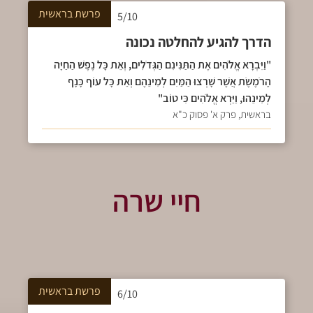
פרשת
בראשית
5/10
הדרך להגיע להחלטה נכונה
"וַיִּבְרָא אֱלֹהִים אֶת הַתַּנִּינִם הַגְּדֹלִים, וְאֵת כָּל נֶפֶשׁ הַחַיָּה
הָרֹמֶשֶׂת אֲשֶׁר שָׁרְצוּ הַמַּיִם לְמִינֵהֶם וְאֵת כָּל עוֹף כָּנָף
לְמִינֵהוּ, וַיַּרְא אֱלֹהִים כִּי טוֹב"
בראשית, פרק א' פסוק כ"א
חיי שרה
פרשת
בראשית
6/10