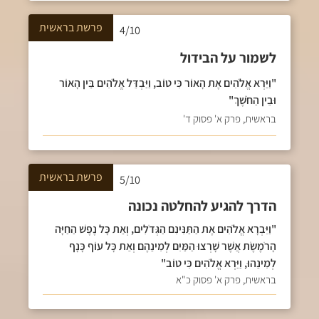
פרשת
בראשית
4/10
לשמור על הבידול
"וַיַּרְא אֱלֹהִים אֶת הָאוֹר כִּי טוֹב, וַיַּבְדֵּל אֱלֹהִים בֵּין הָאוֹר
וּבֵין הַחֹשֶׁךְ"
בראשית, פרק א' פסוק ד'
פרשת
בראשית
5/10
הדרך להגיע להחלטה נכונה
"וַיִּבְרָא אֱלֹהִים אֶת הַתַּנִּינִם הַגְּדֹלִים, וְאֵת כָּל נֶפֶשׁ הַחַיָּה
הָרֹמֶשֶׂת אֲשֶׁר שָׁרְצוּ הַמַּיִם לְמִינֵהֶם וְאֵת כָּל עוֹף כָּנָף
לְמִינֵהוּ, וַיַּרְא אֱלֹהִים כִּי טוֹב"
בראשית, פרק א' פסוק כ"א