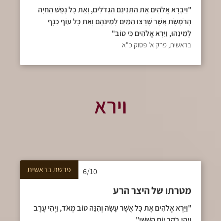
"וַיִּבְרָא אֱלֹהִים אֶת הַתַּנִּינִם הַגְּדֹלִים, וְאֵת כָּל נֶפֶשׁ הַחַיָּה
הָרֹמֶשֶׂת אֲשֶׁר שָׁרְצוּ הַמַּיִם לְמִינֵהֶם וְאֵת כָּל עוֹף כָּנָף
לְמִינֵהוּ, וַיַּרְא אֱלֹהִים כִּי טוֹב"
בראשית, פרק א' פסוק כ"א
וירא
פרשת
בראשית
6/10
מטרתו של היצר הרע
"וַיַּרְא אֱלֹהִים אֶת כָּל אֲשֶׁר עָשָׂה וְהִנֵּה טוֹב מְאֹד, וַיְהִי עֶרֶב
וַיְהִי בֹקֶר יוֹם הַשִּׁשִּׁי"