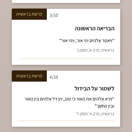
פרשת
בראשית
3/10
הבריאה הראשונה
"וַיֹּאמֶר אֱלֹהִים יְהִי אוֹר, וַיְהִי אוֹר"
בראשית, פרק א', פסוק ג'
פרשת
בראשית
4/10
לשמור על הבידול
"וַיַּרְא אֱלֹהִים אֶת הָאוֹר כִּי טוֹב, וַיַּבְדֵּל אֱלֹהִים בֵּין הָאוֹר
וּבֵין הַחֹשֶׁךְ"
בראשית, פרק א' פסוק ד'