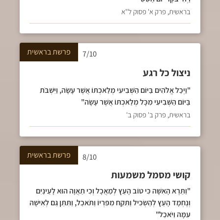
בראשית, פרק א' פסוק ל"א
פרשת
בראשית
7/10
ניצול כל רגע
"וַיְכַל אֱלֹהִים בַּיּוֹם הַשְּׁבִיעִי מְלַאכְתּוֹ אֲשֶׁר עָשָׂה, וַיִּשְׁבֹּת
בַּיּוֹם הַשְּׁבִיעִי מִכָּל מְלַאכְתּוֹ אֲשֶׁר עָשָׂה"
בראשית, פרק ב' פסוק ב'
פרשת
בראשית
8/10
קושי מסמל משמעות
"וַתֵּרֶא הָאִשָּׁה כִּי טוֹב הָעֵץ לְמַאֲכָל וְכִי תַאֲוָה הוּא לָעֵינַיִם
וְנֶחְמָד הָעֵץ לְהַשְׂכִּיל וַתִּקַּח מִפִּרְיוֹ וַתֹּאכַל, וַתִּתֵּן גַּם לְאִישָׁהּ
עִמָּהּ וַיֹּאכַל"