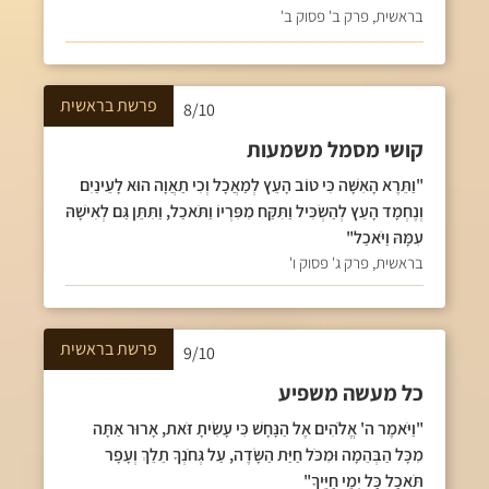
בראשית, פרק ב' פסוק ב'
פרשת
בראשית
8/10
קושי מסמל משמעות
"וַתֵּרֶא הָאִשָּׁה כִּי טוֹב הָעֵץ לְמַאֲכָל וְכִי תַאֲוָה הוּא לָעֵינַיִם
וְנֶחְמָד הָעֵץ לְהַשְׂכִּיל וַתִּקַּח מִפִּרְיוֹ וַתֹּאכַל, וַתִּתֵּן גַּם לְאִישָׁהּ
עִמָּהּ וַיֹּאכַל"
בראשית, פרק ג' פסוק ו'
פרשת
בראשית
9/10
כל מעשה משפיע
"וַיֹּאמֶר ה' אֱלֹהִים אֶל הַנָּחָשׁ כִּי עָשִׂיתָ זֹּאת, אָרוּר אַתָּה
מִכָּל הַבְּהֵמָה וּמִכֹּל חַיַּת הַשָּׂדֶה, עַל גְּחֹנְךָ תֵלֵךְ וְעָפָר
תֹּאכַל כָּל יְמֵי חַיֶּיךָ"