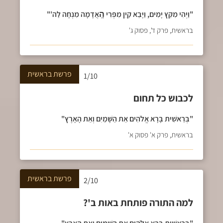
"וַיְהִי מִקֵּץ יָמִים, וַיָּבֵא קַיִן מִפְּרִי הָֽאֲדָמָה מִנְחָה לַה'"
בראשית, פרק ד', פסוק ג'
פרשת
בראשית
1/10
לכבוש כל תחום
"בְּרֵאשִׁית בָּרָא אֱלֹהִים אֵת הַשָּׁמַיִם וְאֵת הָאָרֶץ"
בראשית, פרק א' פסוק א'
פרשת
בראשית
2/10
למה התורה פותחת באות ב'?