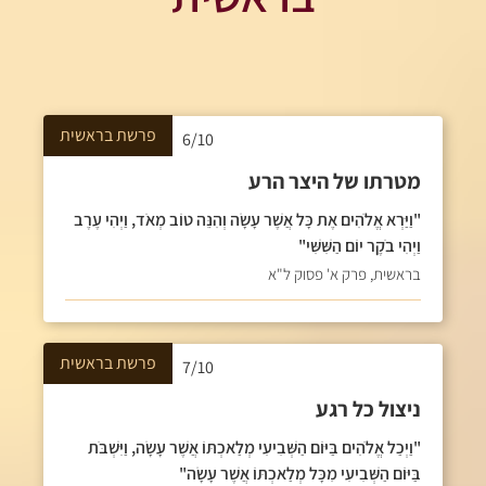
פרשת
בראשית
6/10
מטרתו של היצר הרע
"וַיַּרְא אֱלֹהִים אֶת כָּל אֲשֶׁר עָשָׂה וְהִנֵּה טוֹב מְאֹד, וַיְהִי עֶרֶב
וַיְהִי בֹקֶר יוֹם הַשִּׁשִּׁי"
בראשית, פרק א' פסוק ל"א
פרשת
בראשית
7/10
ניצול כל רגע
"וַיְכַל אֱלֹהִים בַּיּוֹם הַשְּׁבִיעִי מְלַאכְתּוֹ אֲשֶׁר עָשָׂה, וַיִּשְׁבֹּת
בַּיּוֹם הַשְּׁבִיעִי מִכָּל מְלַאכְתּוֹ אֲשֶׁר עָשָׂה"