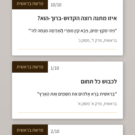
פרשת
בראשית
10/10
איזו מתנה רוצה הקדוש-ברוך-הוא?
"וַיְהִי מִקֵּץ יָמִים, וַיָּבֵא קַיִן מִפְּרִי הָֽאֲדָמָה מִנְחָה לַה'"
בראשית, פרק ד', פסוק ג'
פרשת
בראשית
1/10
לכבוש כל תחום
"בְּרֵאשִׁית בָּרָא אֱלֹהִים אֵת הַשָּׁמַיִם וְאֵת הָאָרֶץ"
בראשית, פרק א' פסוק א'
פרשת
בראשית
2/10