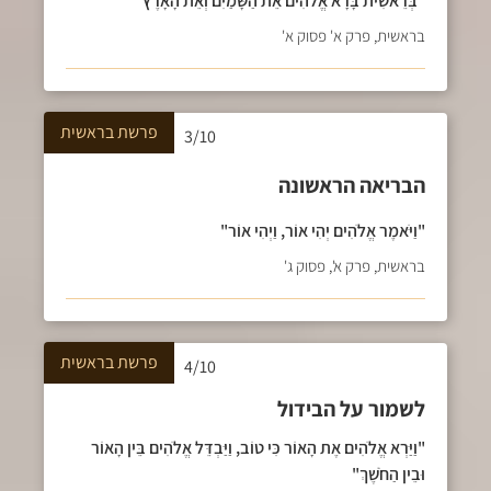
"בְּרֵאשִׁית בָּרָא אֱלֹהִים אֵת הַשָּׁמַיִם וְאֵת הָאָרֶץ"
בראשית, פרק א' פסוק א'
פרשת
בראשית
3/10
הבריאה הראשונה
"וַיֹּאמֶר אֱלֹהִים יְהִי אוֹר, וַיְהִי אוֹר"
בראשית, פרק א', פסוק ג'
פרשת
בראשית
4/10
לשמור על הבידול
"וַיַּרְא אֱלֹהִים אֶת הָאוֹר כִּי טוֹב, וַיַּבְדֵּל אֱלֹהִים בֵּין הָאוֹר
וּבֵין הַחֹשֶׁךְ"