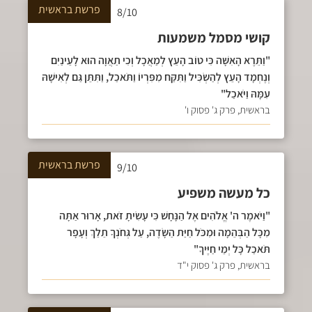
פרשת
בראשית
8/10
קושי מסמל משמעות
"וַתֵּרֶא הָאִשָּׁה כִּי טוֹב הָעֵץ לְמַאֲכָל וְכִי תַאֲוָה הוּא לָעֵינַיִם
וְנֶחְמָד הָעֵץ לְהַשְׂכִּיל וַתִּקַּח מִפִּרְיוֹ וַתֹּאכַל, וַתִּתֵּן גַּם לְאִישָׁהּ
עִמָּהּ וַיֹּאכַל"
בראשית, פרק ג' פסוק ו'
פרשת
בראשית
9/10
כל מעשה משפיע
"וַיֹּאמֶר ה' אֱלֹהִים אֶל הַנָּחָשׁ כִּי עָשִׂיתָ זֹּאת, אָרוּר אַתָּה
מִכָּל הַבְּהֵמָה וּמִכֹּל חַיַּת הַשָּׂדֶה, עַל גְּחֹנְךָ תֵלֵךְ וְעָפָר
תֹּאכַל כָּל יְמֵי חַיֶּיךָ"
בראשית, פרק ג' פסוק י"ד