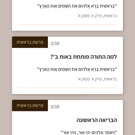
"בְּרֵאשִׁית בָּרָא אֱלֹהִים אֵת הַשָּׁמַיִם וְאֵת הָאָרֶץ"
בראשית, פרק א' פסוק א'
פרשת
בראשית
2/10
למה התורה פותחת באות ב'?
"בְּרֵאשִׁית בָּרָא אֱלֹהִים אֵת הַשָּׁמַיִם וְאֵת הָאָרֶץ"
בראשית, פרק א' פסוק א'
פרשת
בראשית
3/10
הבריאה הראשונה
"וַיֹּאמֶר אֱלֹהִים יְהִי אוֹר, וַיְהִי אוֹר"