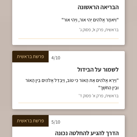
הבריאה הראשונה
"וַיֹּאמֶר אֱלֹהִים יְהִי אוֹר, וַיְהִי אוֹר"
בראשית, פרק א', פסוק ג'
פרשת
בראשית
4/10
לשמור על הבידול
"וַיַּרְא אֱלֹהִים אֶת הָאוֹר כִּי טוֹב, וַיַּבְדֵּל אֱלֹהִים בֵּין הָאוֹר
וּבֵין הַחֹשֶׁךְ"
בראשית, פרק א' פסוק ד'
פרשת
בראשית
5/10
הדרך להגיע להחלטה נכונה