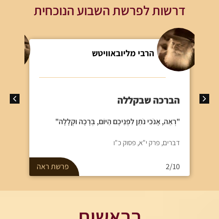
דרשות לפרשת השבוע הנוכחית
הרבי מליובאוויטש
קד
הברכה שבקללה
"וְהָ
שָׁם,
"רְאֵה, אָנֹכִי נֹתֵן לִפְנֵיכֶם הַיּוֹם, בְּרָכָה וּקְלָלָה"
עוֹלֹ
מִבְח
דברים, פרק י"א, פסוק כ"ו
דברי
/10
אה
2/10
פרשת
ראה
בראשית