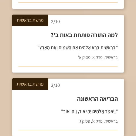
פרשת
בראשית
2/10
למה התורה פותחת באות ב'?
"בְּרֵאשִׁית בָּרָא אֱלֹהִים אֵת הַשָּׁמַיִם וְאֵת הָאָרֶץ"
בראשית, פרק א' פסוק א'
פרשת
בראשית
3/10
הבריאה הראשונה
"וַיֹּאמֶר אֱלֹהִים יְהִי אוֹר, וַיְהִי אוֹר"
בראשית, פרק א', פסוק ג'