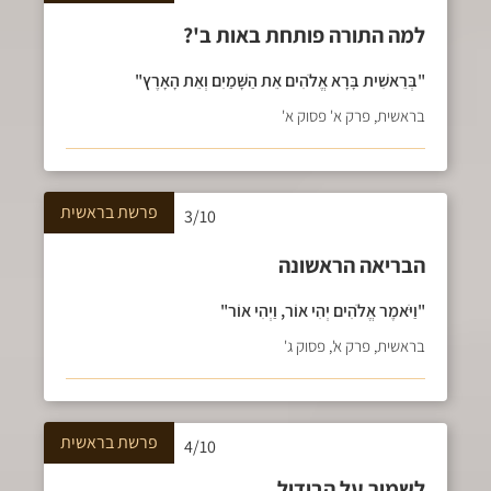
למה התורה פותחת באות ב'?
"בְּרֵאשִׁית בָּרָא אֱלֹהִים אֵת הַשָּׁמַיִם וְאֵת הָאָרֶץ"
בראשית, פרק א' פסוק א'
פרשת
בראשית
3/10
הבריאה הראשונה
"וַיֹּאמֶר אֱלֹהִים יְהִי אוֹר, וַיְהִי אוֹר"
בראשית, פרק א', פסוק ג'
פרשת
בראשית
4/10
לשמור על הבידול