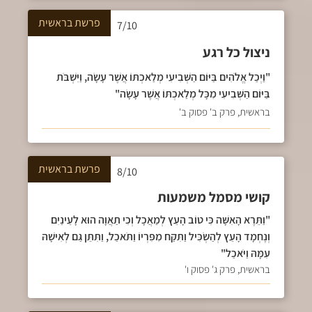
פרשת
בראשית
7/10
ניצול כל רגע
"וַיְכַל אֱלֹהִים בַּיּוֹם הַשְּׁבִיעִי מְלַאכְתּוֹ אֲשֶׁר עָשָׂה, וַיִּשְׁבֹּת
בַּיּוֹם הַשְּׁבִיעִי מִכָּל מְלַאכְתּוֹ אֲשֶׁר עָשָׂה"
בראשית, פרק ב' פסוק ב'
פרשת
בראשית
8/10
קושי מסמל משמעות
"וַתֵּרֶא הָאִשָּׁה כִּי טוֹב הָעֵץ לְמַאֲכָל וְכִי תַאֲוָה הוּא לָעֵינַיִם
וְנֶחְמָד הָעֵץ לְהַשְׂכִּיל וַתִּקַּח מִפִּרְיוֹ וַתֹּאכַל, וַתִּתֵּן גַּם לְאִישָׁהּ
עִמָּהּ וַיֹּאכַל"
בראשית, פרק ג' פסוק ו'