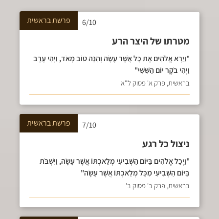
פרשת
בראשית
6/10
מטרתו של היצר הרע
"וַיַּרְא אֱלֹהִים אֶת כָּל אֲשֶׁר עָשָׂה וְהִנֵּה טוֹב מְאֹד, וַיְהִי עֶרֶב
וַיְהִי בֹקֶר יוֹם הַשִּׁשִּׁי"
בראשית, פרק א' פסוק ל"א
פרשת
בראשית
7/10
ניצול כל רגע
"וַיְכַל אֱלֹהִים בַּיּוֹם הַשְּׁבִיעִי מְלַאכְתּוֹ אֲשֶׁר עָשָׂה, וַיִּשְׁבֹּת
בַּיּוֹם הַשְּׁבִיעִי מִכָּל מְלַאכְתּוֹ אֲשֶׁר עָשָׂה"
בראשית, פרק ב' פסוק ב'