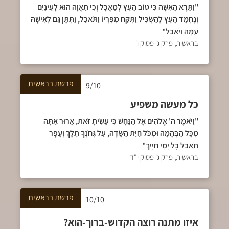
"וַתֵּרֶא הָאִשָּׁה כִּי טוֹב הָעֵץ לְמַאֲכָל וְכִי תַאֲוָה הוּא לָעֵינַיִם
וְנֶחְמָד הָעֵץ לְהַשְׂכִּיל וַתִּקַּח מִפִּרְיוֹ וַתֹּאכַל, וַתִּתֵּן גַּם לְאִישָׁהּ
עִמָּהּ וַיֹּאכַל"
בראשית, פרק ג' פסוק ו'
פרשת
בראשית
9/10
כל מעשה משפיע
"וַיֹּאמֶר ה' אֱלֹהִים אֶל הַנָּחָשׁ כִּי עָשִׂיתָ זֹּאת, אָרוּר אַתָּה
מִכָּל הַבְּהֵמָה וּמִכֹּל חַיַּת הַשָּׂדֶה, עַל גְּחֹנְךָ תֵלֵךְ וְעָפָר
תֹּאכַל כָּל יְמֵי חַיֶּיךָ"
בראשית, פרק ג' פסוק י"ד
פרשת
בראשית
10/10
איזו מתנה רוצה הקדוש-ברוך-הוא?