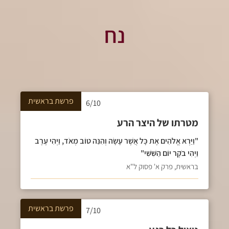
נח
פרשת
בראשית
6/10
מטרתו של היצר הרע
"וַיַּרְא אֱלֹהִים אֶת כָּל אֲשֶׁר עָשָׂה וְהִנֵּה טוֹב מְאֹד, וַיְהִי עֶרֶב
וַיְהִי בֹקֶר יוֹם הַשִּׁשִּׁי"
בראשית, פרק א' פסוק ל"א
פרשת
בראשית
7/10