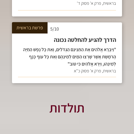
בראשית, פרק א' פסוק ד'
פרשת
בראשית
5/10
הדרך להגיע להחלטה נכונה
"וַיִּבְרָא אֱלֹהִים אֶת הַתַּנִּינִם הַגְּדֹלִים, וְאֵת כָּל נֶפֶשׁ הַחַיָּה
הָרֹמֶשֶׂת אֲשֶׁר שָׁרְצוּ הַמַּיִם לְמִינֵהֶם וְאֵת כָּל עוֹף כָּנָף
לְמִינֵהוּ, וַיַּרְא אֱלֹהִים כִּי טוֹב"
בראשית, פרק א' פסוק כ"א
תולדות