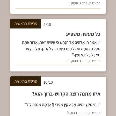
בראשית, פרק ג' פסוק ו'
פרשת
בראשית
9/10
כל מעשה משפיע
"וַיֹּאמֶר ה' אֱלֹהִים אֶל הַנָּחָשׁ כִּי עָשִׂיתָ זֹּאת, אָרוּר אַתָּה
מִכָּל הַבְּהֵמָה וּמִכֹּל חַיַּת הַשָּׂדֶה, עַל גְּחֹנְךָ תֵלֵךְ וְעָפָר
תֹּאכַל כָּל יְמֵי חַיֶּיךָ"
בראשית, פרק ג' פסוק י"ד
פרשת
בראשית
10/10
איזו מתנה רוצה הקדוש-ברוך-הוא?
"וַיְהִי מִקֵּץ יָמִים, וַיָּבֵא קַיִן מִפְּרִי הָֽאֲדָמָה מִנְחָה לַה'"
בראשית, פרק ד', פסוק ג'