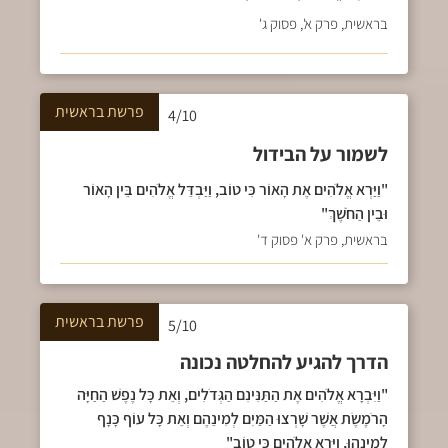
בראשית, פרק א', פסוק ג'
פרשת
בראשית
4/10
לשמור על הבידול
"וַיַּרְא אֱלֹהִים אֶת הָאוֹר כִּי טוֹב, וַיַּבְדֵּל אֱלֹהִים בֵּין הָאוֹר
וּבֵין הַחֹשֶׁךְ"
בראשית, פרק א' פסוק ד'
פרשת
בראשית
5/10
הדרך להגיע להחלטה נכונה
"וַיִּבְרָא אֱלֹהִים אֶת הַתַּנִּינִם הַגְּדֹלִים, וְאֵת כָּל נֶפֶשׁ הַחַיָּה
הָרֹמֶשֶׂת אֲשֶׁר שָׁרְצוּ הַמַּיִם לְמִינֵהֶם וְאֵת כָּל עוֹף כָּנָף
לְמִינֵהוּ, וַיַּרְא אֱלֹהִים כִּי טוֹב"