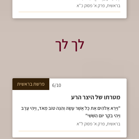
בראשית, פרק א' פסוק כ"א
לך לך
פרשת
בראשית
6/10
מטרתו של היצר הרע
"וַיַּרְא אֱלֹהִים אֶת כָּל אֲשֶׁר עָשָׂה וְהִנֵּה טוֹב מְאֹד, וַיְהִי עֶרֶב
וַיְהִי בֹקֶר יוֹם הַשִּׁשִּׁי"
בראשית, פרק א' פסוק ל"א