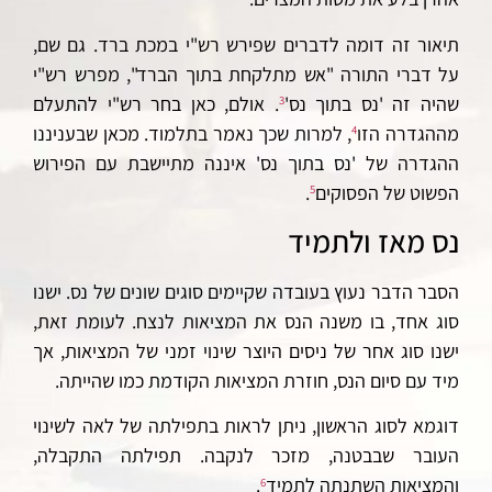
תיאור זה דומה לדברים שפירש רש"י במכת ברד. גם שם,
על דברי התורה "אש מתלקחת בתוך הברד", מפרש רש"י
שהיה זה 'נס בתוך נס'
. אולם, כאן בחר רש"י להתעלם
3
מההגדרה הזו
, למרות שכך נאמר בתלמוד. מכאן שבעניננו
4
ההגדרה של 'נס בתוך נס' איננה מתיישבת עם הפירוש
הפשוט של הפסוקים
.
5
נס מאז ולתמיד
הסבר הדבר נעוץ בעובדה שקיימים סוגים שונים של נס. ישנו
סוג אחד, בו משנה הנס את המציאות לנצח. לעומת זאת,
ישנו סוג אחר של ניסים היוצר שינוי זמני של המציאות, אך
מיד עם סיום הנס, חוזרת המציאות הקודמת כמו שהייתה.
דוגמא לסוג הראשון, ניתן לראות בתפילתה של לאה לשינוי
העובר שבבטנה, מזכר לנקבה. תפילתה התקבלה,
והמציאות השתנתה לתמיד
.
6