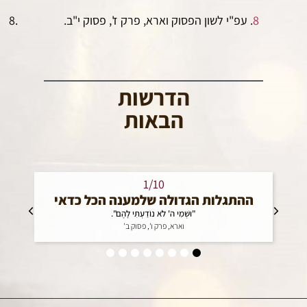
8
. עפ"י לשון הפסוק וארא, פרק ז', פסוק י"ב.
הדרשות
הבאות
1/10
ההתגלות הגדולה שלמענה הכל כדאי
"וּשְׁמִי ה' לֹא נוֹדַעְתִּי לָהֶם".
וארא, פרק ו', פסוק ב'