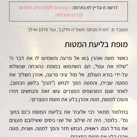
דרשה זו עדיין לא נתרמה -
מוזמנים לקחת חלק ולתרום
לברכה והצלחה.
מעובד מ: 'תורת מנחם' תשמ"ה חלק ב', עמ' 1076 ואילך
מופת בליעת המטות
כאשר משה ואהרן באו אל פרעה והשמיעו לו את דבר ה'
"שלח את עמי", הם השתמשו במופת כהוכחה שנשלחו
על-ידי בורא העולם. אל מול עיני פרעה, אהרן השליך את
המטה שבידו, והמטה הפך לנחש ("תנין" בלשון הכתוב).
לאחר שגם המכשפים המצרים עשו זאת והנחשים חזרו
והפכו למטות, מטה אהרן בלע את מטות המצרים
.
1
בתלמוד מתאר רבי אלעזר את בליעת המטות כ'נס בתוך
נס'
. כלומר, היה זה שילוב של שני ניסים ששילובם מעצים
2
את גודל הנס. ראשית, הנחש חזר והפך למטה. ושנית, מטה
אהרן בלע את מטות המצרים.