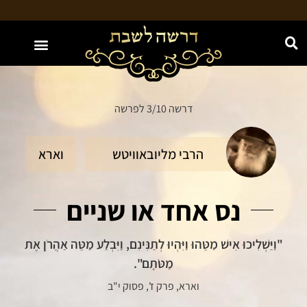
האתר מוקדש לע"נ חווה נחמה בת יעקב משה ז"ל
דרשה 3/10 לפרשה
הרבי מליובאוויטש
וארא
נס אחד או שניים
"וַיַּשְׁלִיכוּ אִישׁ מַטֵּהוּ וַיִּהְיוּ לְתַנִּינִם, וַיִּבְלַע מַטֵּה אַהֲרֹן אֶת
מַטֹּתָם".
וארא, פרק ז', פסוק י"ב