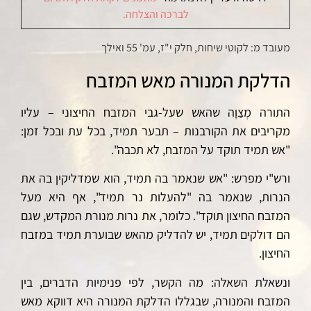
לברכה והצלחה.
מעובד מ: לקוטי שיחות, חלק י"ז, עמ' 55 ואילך
הדלקת המנורה מאש המזבח
התורה מְצַוָה שהאש שעל-גבי המזבח החיצוני – עליו
מקריבים את הקורבנות – תבער תמיד, בכל עת ובכל זמן:
"אש תמיד תוקד על המזבח, לא תכבה".
ורש"י מפרש: "אש שנאמר בה תמיד, הוא שמדליקין בה את
הנרות, שנאמר בה "להעלות נר תמיד", אף היא מעל
המזבח החיצון תוקד". כלומר, את נרות מנורת המקדש, שגם
הם דולקים תמיד, יש להדליק מהאש שבוערת תמיד במזבח
החיצון.
ונשאלת השאלה: מה הקשר, לפי פנימיות הדברים, בין
המזבח והמנורה, שבגללו הדלקת המנורה היא דווקא מאש