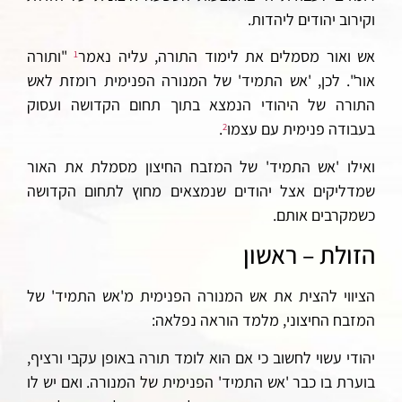
וקירוב יהודים ליהדות.
אש ואור מסמלים את לימוד התורה, עליה נאמר
"ותורה
1
אור". לכן, 'אש התמיד' של המנורה
הפנימית
רומזת לאש
התורה של היהודי הנמצא בתוך תחום הקדושה ועסוק
בעבודה פנימית עם עצמו
.
2
ואילו 'אש התמיד' של המזבח
החיצון
מסמלת את האור
שמדליקים אצל יהודים שנמצאים מחוץ לתחום הקדושה
כשמקרבים אותם.
הזולת – ראשון
הציווי להצית את אש המנורה הפנימית מ'אש התמיד' של
המזבח החיצוני, מלמד הוראה נפלאה:
יהודי עשוי לחשוב כי אם הוא לומד תורה באופן עקבי ורציף,
בוערת בו כבר 'אש התמיד' הפנימית של המנורה. ואם יש לו