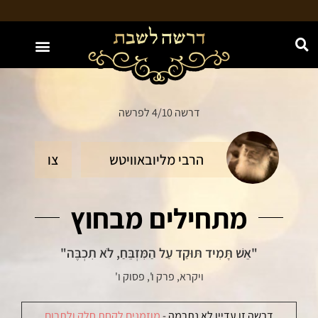
האתר מוקדש לע"נ חווה נחמה בת יעקב משה ז"ל
דרשה 4/10 לפרשה
הרבי מליובאוויטש
צו
מתחילים מבחוץ
"אֵשׁ תָּמִיד תּוּקַד עַל הַמִּזְבֵּחַ, לֹא תִכְבֶּה"
ויקרא, פרק ו', פסוק ו'
דרשה זו עדיין לא נתרמה -
מוזמנים לקחת חלק ולתרום