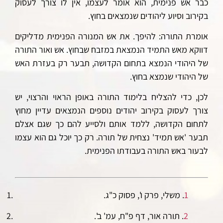
כבר אש פנימית, הוא אומר לעצמו, אין לו צורך לעסוק
בקירוב וסיוע ליהודים שנמצאים בחוץ.
אומרת התורה: להיפך. את אש המנורה הפנימית מדליקים
דווקא מאש התמיד הנמצאת במזבח שבחוץ. אש ואור התורה
של היהודי הנמצא בתחום הקדושה, תבער
רק
בעזרת האש
של היהודי שנמצא בחוץ.
לכן, כדי להצליח בלימוד התורה באופן הראוי והרצוי, יש
צורך לעסוק בקירוב יהודים נוספים הנמצאים עדיין מחוץ
לתחום הקדושה, ללמד אותם ולסייע להם כך שגם אצלם
תבער 'אש תמיד' נצחית של תורה. רק כך יוכל גם הוא עצמו
לבעור באש התורה בעבודתו הפנימית.
1
. משלי, פרק ו', פסוק כ"ג.
2
. תורה אור, דף פ"ח, עמ' ב'.