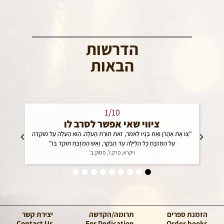
הדרשות
הבאות
1/10
ציווי שאי אפשר לסרב לו
"צַו אֶת אַהֲרֹן וְאֶת בָּנָיו לֵאמֹר, זֹאת תּוֹרַת הָעֹלָה. הִוא הָעֹלָה עַל מוֹקְדָה
"צַו 
עַל הַמִּזְבֵּחַ כָּל הַלַּיְלָה עַד הַבֹּקֶר, וְאֵשׁ הַמִּזְבֵּחַ תּוּקַד בּוֹ"
ויקרא, פרק ו', פסוק ב'
הזמנת ספרים
תרומה/הקדשה
יצירת קשר
Contact Us
For Dedication
Order books