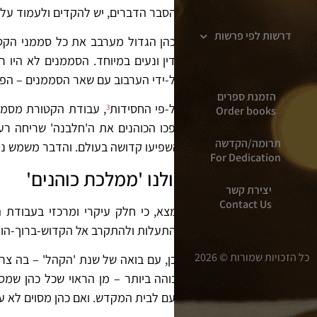
להסבר הדברים, יש להקדים ולעמוד על
דרשות לפי פרשות
הכהן הגדול מערבב את כל סממני הקטו
עדין ונעים במיוחד. הסממנים לא היו 
על-ידי הערבוב עם שאר הסממנים – הפך 
הזמנת ספרים
על-פי החסידות
, עבודת הקטורת מסמל
3
Order books
הפכו הכוהנים את ה'חלבנה' שריחה רע,
תרומה/הקדשה
והשפיעו קדושה בעולם. והדבר משמש נת
For Dedication
כולנו 'ממלכת כוהנים'
יצירת קשר
Contact Us
נמצא, כי חלק עיקרי ומרכזי בעבודת 
להתעלות ולהתקרב אל הקדוש-ברוך-הוא
כל הזכויות שמורות © 2026
לכן, עם בואה של שנת 'הקהל' – בה צר
גבוהה ביותר – מן הראוי שכל כהן שמסו
העם לבית המקדש. ואם כהן מסוים לא עו