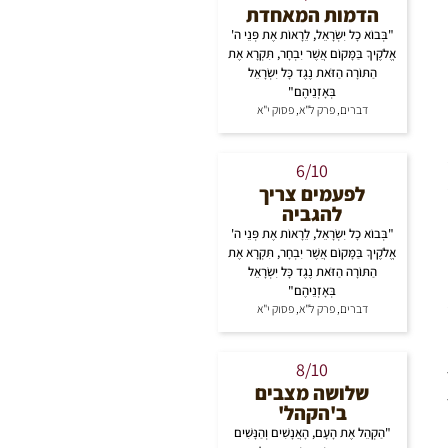
הדמות המאחדת
"בְּבוֹא כָל יִשְׂרָאֵל, לֵרָאוֹת אֶת פְּנֵי ה'
אֱלֹקֶיךָ בַּמָּקוֹם אֲשֶׁר יִבְחָר, תִּקְרָא אֶת
הַתּוֹרָה הַזֹּאת נֶגֶד כָּל יִשְׂרָאֵל
בְּאָזְנֵיהֶם"
דברים, פרק ל"א, פסוק י"א
6/10
לפעמים צריך
להגביה
"בְּבוֹא כָל יִשְׂרָאֵל, לֵרָאוֹת אֶת פְּנֵי ה'
אֱלֹקֶיךָ בַּמָּקוֹם אֲשֶׁר יִבְחָר, תִּקְרָא אֶת
הַתּוֹרָה הַזֹּאת נֶגֶד כָּל יִשְׂרָאֵל
בְּאָזְנֵיהֶם"
דברים, פרק ל"א, פסוק י"א
8/10
שלושה מצבים
ב'הקהל'
"הַקְהֵל אֶת הָעָם, הָאֲנָשִׁים וְהַנָּשִׁים