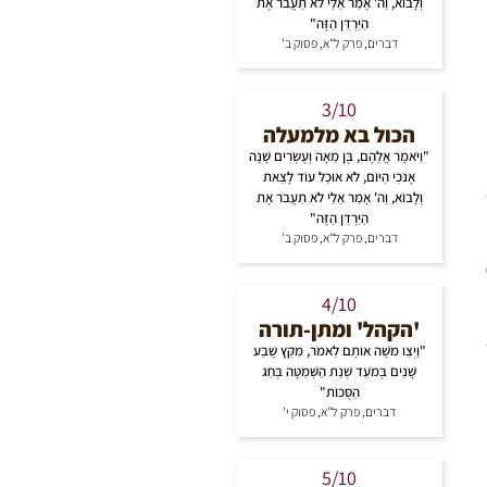
וְלָבוֹא, וַה' אָמַר אֵלַי לֹא תַעֲבֹר אֶת
הַיַּרְדֵּן הַזֶּה"
דברים, פרק ל"א, פסוק ב'
3/10
הכול בא מלמעלה
"וַיֹּאמֶר אֲלֵהֶם, בֶּן מֵאָה וְעֶשְׂרִים שָׁנָה
אָנֹכִי הַיּוֹם, לֹא אוּכַל עוֹד לָצֵאת
וְלָבוֹא, וַה' אָמַר אֵלַי לֹא תַעֲבֹר אֶת
הַיַּרְדֵּן הַזֶּה"
דברים, פרק ל"א, פסוק ב'
4/10
'הקהל' ומתן-תורה
"וַיְצַו מֹשֶׁה אוֹתָם לֵאמֹר, מִקֵּץ שֶׁבַע
שָׁנִים בְּמֹעֵד שְׁנַת הַשְּׁמִטָּה בְּחַג
הַסֻּכּוֹת"
דברים, פרק ל"א, פסוק י'
5/10