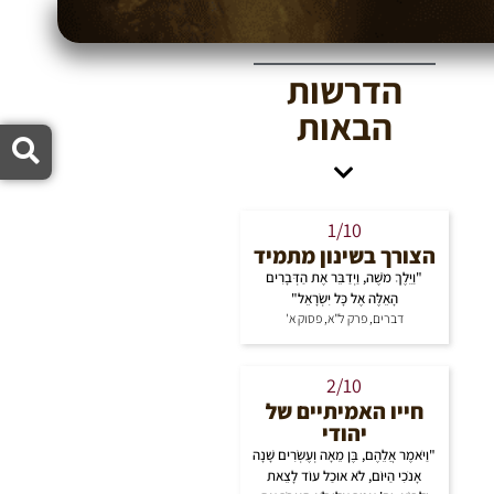
 ז"ל
האתר מו
הדרשות
הבאות
1/10
הצורך בשינון מתמיד
"וַיֵּלֶךְ מֹשֶׁה, וַיְדַבֵּר אֶת הַדְּבָרִים
הָאֵלֶּה אֶל כָּל יִשְׂרָאֵל"
דברים, פרק ל"א, פסוק א'
2/10
חייו האמיתיים של
יהודי
"וַיֹּאמֶר אֲלֵהֶם, בֶּן מֵאָה וְעֶשְׂרִים שָׁנָה
אָנֹכִי הַיּוֹם, לֹא אוּכַל עוֹד לָצֵאת