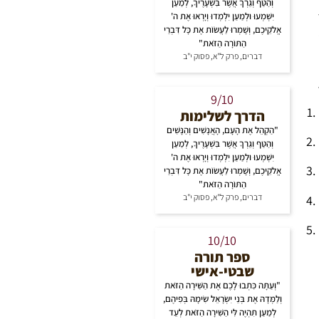
וְהַטַּף וְגֵרְךָ אֲשֶׁר בִּשְׁעָרֶיךָ, לְמַעַן
יִשְׁמְעוּ וּלְמַעַן יִלְמְדוּ וְיָרְאוּ אֶת ה'
אֱלֹקֵיכֶם, וְשָׁמְרוּ לַעֲשׂוֹת אֶת כָּל דִּבְרֵי
הַתּוֹרָה הַזֹּאת"
דברים, פרק ל"א, פסוק י"ב
9/10
הדרך לשלימות
"הַקְהֵל אֶת הָעָם, הָאֲנָשִׁים וְהַנָּשִׁים
וְהַטַּף וְגֵרְךָ אֲשֶׁר בִּשְׁעָרֶיךָ, לְמַעַן
יִשְׁמְעוּ וּלְמַעַן יִלְמְדוּ וְיָרְאוּ אֶת ה'
אֱלֹקֵיכֶם, וְשָׁמְרוּ לַעֲשׂוֹת אֶת כָּל דִּבְרֵי
הַתּוֹרָה הַזֹּאת"
דברים, פרק ל"א, פסוק י"ב
10/10
ספר תורה
שבטי-אישי
"וְעַתָּה כִּתְבוּ לָכֶם אֶת הַשִּׁירָה הַזֹּאת
וְלַמְּדָהּ אֶת בְּנֵי יִשְׂרָאֵל שִׂימָהּ בְּפִיהֶם,
לְמַעַן תִּהְיֶה לִּי הַשִּׁירָה הַזֹּאת לְעֵד