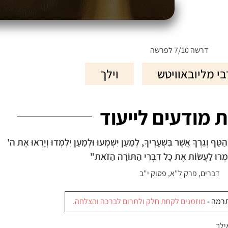
האתר מוקדש לע"נ חווה נחמה בת יעקב משה
דרשה 7/10 לפרשה
י מליובאוויטש
וילך
ת מודעים לייעוד
ַף וְגֵרְךָ אֲשֶׁר בִּשְׁעָרֶיךָ, לְמַעַן יִשְׁמְעוּ וּלְמַעַן יִלְמְדוּ וְיָרְאוּ אֶת ה'
ָמְרוּ לַעֲשׂוֹת אֶת כָּל דִּבְרֵי הַתּוֹרָה הַזֹּאת"
דברים, פרק ל"א, פסוק י"ב
תרמה -
מוזמנים לקחת חלק ולתרום לברכה והצלחה.