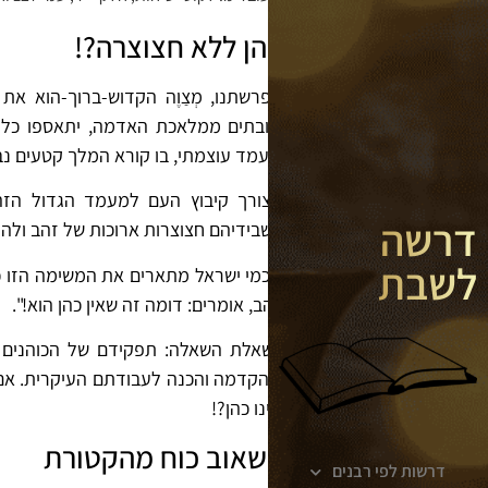
כהן ללא חצוצרה?!
בפרשתנו, מְצַוֶה הקדוש-ברוך-הוא 
שובתים ממלאכת האדמה, יתאספו כל ב
מעמד עוצמתי, בו קורא המלך קטעים נב
לצורך קיבוץ העם למעמד הגדול הזה
דרשה
כשבידיהם חצוצרות ארוכות של זהב ולהר
לשבת
חכמי ישראל מתארים את המשימה הזו כ
זהב, אומרים: דומה זה שאין כהן הוא!".
נשאלת השאלה: תפקידם של הכוהנים ה
מהקדמה והכנה לעבודתם העיקרית. אם כ
אינו כהן?!
לשאוב כוח מהקטורת
דרשות לפי רבנים