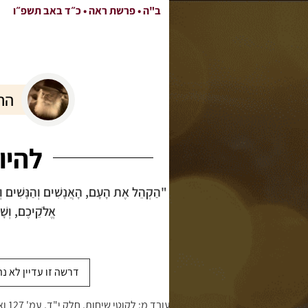
ב"ה •
פרשת ראה
• כ״ד באב תשפ״ו
הרב
להיו
"הַקְהֵל אֶת הָעָם, הָאֲנָשִׁים וְהַנָּשִׁים וְהַטּ
אֱלֹקֵיכֶם, וְשׁ
דרשה זו עדיין לא נ
מעובד מ: לקוטי שיחות, חלק י"ד, עמ' 127 ואילך