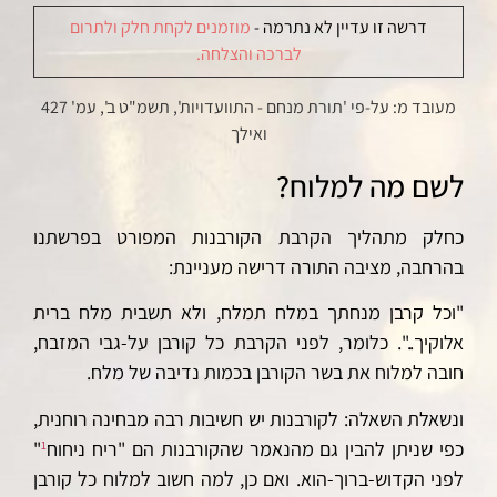
דרשה זו עדיין לא נתרמה -
מוזמנים לקחת חלק ולתרום
לברכה והצלחה.
מעובד מ: על-פי 'תורת מנחם - התוועדויות', תשמ"ט ב', עמ' 427
ואילך
לשם מה למלוח?
כחלק מתהליך הקרבת הקורבנות המפורט בפרשתנו
בהרחבה, מציבה התורה דרישה מעניינת:
"וכל קרבן מנחתך במלח תמלח, ולא תשבית מלח ברית
אלוקיך..". כלומר, לפני הקרבת כל קורבן על-גבי המזבח,
חובה למלוח את בשר הקורבן בכמות נדיבה של מלח.
ונשאלת השאלה: לקורבנות יש חשיבות רבה מבחינה רוחנית,
כפי שניתן להבין גם מהנאמר שהקורבנות הם "ריח ניחוח
"
1
לפני הקדוש-ברוך-הוא. ואם כן, למה חשוב למלוח כל קורבן