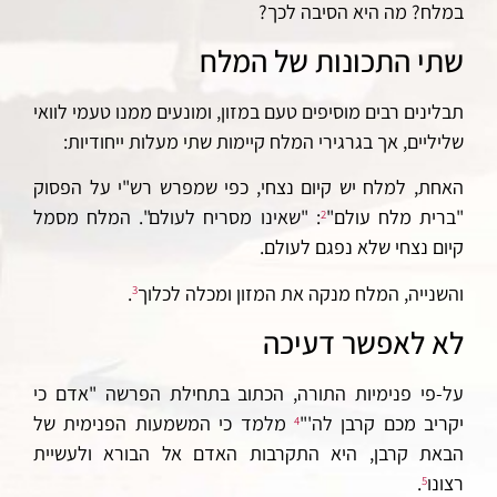
במלח? מה היא הסיבה לכך?
שתי התכונות של המלח
תבלינים רבים מוסיפים טעם במזון, ומונעים ממנו טעמי לוואי
שליליים, אך בגרגירי המלח קיימות שתי מעלות ייחודיות:
האחת, למלח יש קיום נצחי, כפי שמפרש רש"י על הפסוק
"ברית מלח עולם"
: "שאינו מסריח לעולם". המלח מסמל
2
קיום נצחי שלא נפגם לעולם.
והשנייה, המלח מנקה את המזון ומכלה לכלוך
.
3
לא לאפשר דעיכה
על-פי פנימיות התורה, הכתוב בתחילת הפרשה "אדם כי
יקריב מכם קרבן לה'"
מלמד כי המשמעות הפנימית של
4
הבאת קרבן, היא התקרבות האדם אל הבורא ולעשיית
רצונו
.
5