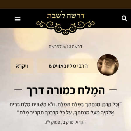
האתר מוקדש לע"נ חווה נחמה בת יעקב משה ז"ל
דרשה 5/10 לפרשה
הרבי מליובאוויטש
ויקרא
המֶלח כמורה דרך
"וְכָל קָרְבַּן מִנְחָתְךָ בַּמֶּלַח תִּמְלָח, וְלֹא תַשְׁבִּית מֶלַח בְּרִית
אֱלֹקֶיךָ מֵעַל מִנְחָתֶךָ, עַל כָּל קָרְבָּנְךָ תַּקְרִיב מֶלַח"
ויקרא, פרק ב', פסוק י"ג