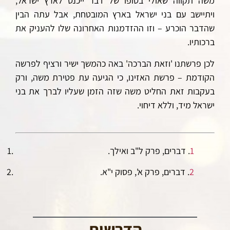
משה תקווה שאולי בסופו של דבר ייכנס לארץ ישראל,
ויתיישב עם בני ישראל בארץ המובטחת, אבל עתה הבין
שהדבר הוכרע – וזו ההזדמנות האחרונה שלו להעניק את
ברכותיו.
לכן פרשתנו 'וזאת הברכה' באה כהמשך ישיר ורציף לפרשה
הקודמת – פרשת האזינו, כי הגיעה עת פטירת משה, ורק
בעקבות זאת החליט משה שזה הזמן שעליו לברך את בני
ישראל מיד, וללא דיחוי.
1
. דברים, פרק ל"ב ואילך.
2
. דברים, פרק א', פסוק י"א.
הדרשות