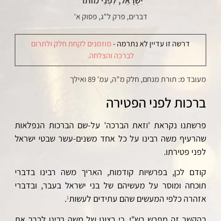
דברים, פרק ל"ג, פסוק א'
דרשה זו עדיין לא נתרמה -
מוזמנים לקחת חלק ולתרום
לברכה והצלחה.
מעובד מ: תורת מנחם, חלק מ"ה, עמ' 89 ואילך
ברכות לפני הפטירה
פרשתנו נקראת 'וזאת הברכה' על-שם הברכות הנפלאות
שהרעיף משה רבינו על כל אחד משנים-עשר שבטי ישראל
לפני פטירתו.
קודם לכן, בפרשיות קודמות, האריך משה רבינו בדברי
תוכחה ומוסר על מעשיהם של בני ישראל בעבר, ובדברי
אזהרה כלפי המעשים שהם עתידים לעשות
.
1
בהקשר זה מפרש רש"י, כי רצונו של משה רבינו לברך את