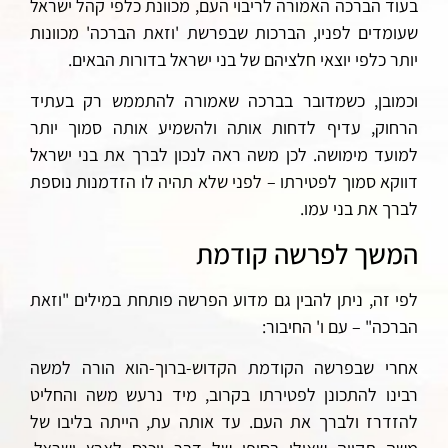
בעוד הברכה האמורה לריבוי העם, מכוונת כלפי קהל ישראל
שעומדים לפניו, הברכות שבפרשת 'וזאת הברכה' מכוונות
יותר כלפי יוצאי חלציהם של בני ישראל בדורות הבאים.
וכמובן, כשמדובר בברכה שאמורה להתממש רק בעתיד
הרחוק, עדיף לדחות אותה ולהשמיע אותה סמוך יותר
למועד מימושה. לכן משה ראה לנכון לברך את בני ישראל
דווקא סמוך לפטירתו – לפני שלא תהיה לו הזדמנות נוספת
לברך את בני עמו.
המשך לפרשה קודמת
לפי זה, ניתן להבין גם מדוע הפרשה פותחת במילים "
ו
זאת
הברכה" – עם ו' החיבור:
אחרי שבפרשה הקודמת הקדוש-ברוך-הוא הורה למשה
רבינו להתכונן לפטירתו בקרוב, מיד נרעש משה והחליט
להזדרז ולברך את העם. עד אותה עת, הייתה בליבו של