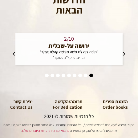
הבאות
2/10
ירושה על-שכלית
"תּוֹרָה צִוָּה לָנוּ מֹשֶׁה מוֹרָשָׁה קְהִלַּת יַעֲקֹב"
"וַיֹּ
דברים, פרק ל"ג, פסוק ד'
הזמנת ספרים
תרומה/הקדשה
יצירת קשר
Contact Us
For Dedication
Order books
כל הזכויות שמורות © 2021
התוכן נוצר ע"י מערכת "דרשה לשבת", וכל הזכויות שמורות. אם נהנתם מתוכן כלשהו באתרנו, אתם
מוזמנים להפיצו הלאה, אך בעמידה
בתנאי ומדיניות זכויות היוצרים שלנו
.