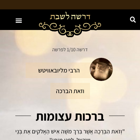
האתר מוקדש לע"נ חווה נחמה בת יעקב משה ז"ל
דרשה 1/10 לפרשה
הרבי מליובאוויטש
וזאת הברכה
ברכות עצומות
"וְזֹאת הַבְּרָכָה אֲשֶׁר בֵּרַךְ מֹשֶׁה אִישׁ הָאֱלֹקִים אֶת בְּנֵי
יִשְׂרָאֵל, לִפְנֵי מוֹתוֹ"